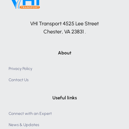
VHI Transport 4525 Lee Street
Chester, VA 23831 .
About
Privacy Policy
Contact Us
Useful links
Connect with an Expert
News & Updates