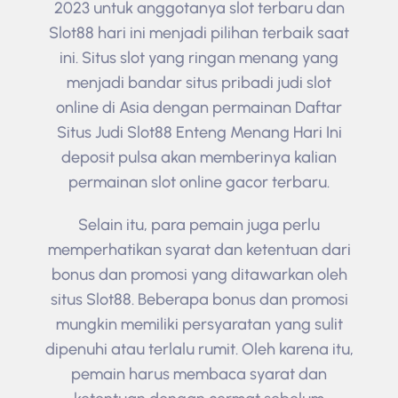
2023 untuk anggotanya slot terbaru dan
Slot88 hari ini menjadi pilihan terbaik saat
ini. Situs slot yang ringan menang yang
menjadi bandar situs pribadi judi slot
online di Asia dengan permainan Daftar
Situs Judi Slot88 Enteng Menang Hari Ini
deposit pulsa akan memberinya kalian
permainan slot online gacor terbaru.
Selain itu, para pemain juga perlu
memperhatikan syarat dan ketentuan dari
bonus dan promosi yang ditawarkan oleh
situs Slot88. Beberapa bonus dan promosi
mungkin memiliki persyaratan yang sulit
dipenuhi atau terlalu rumit. Oleh karena itu,
pemain harus membaca syarat dan