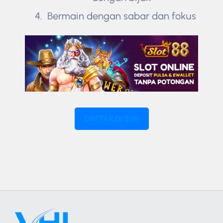
Bermain dengan sabar dan fokus
DAFTAR DI SINI